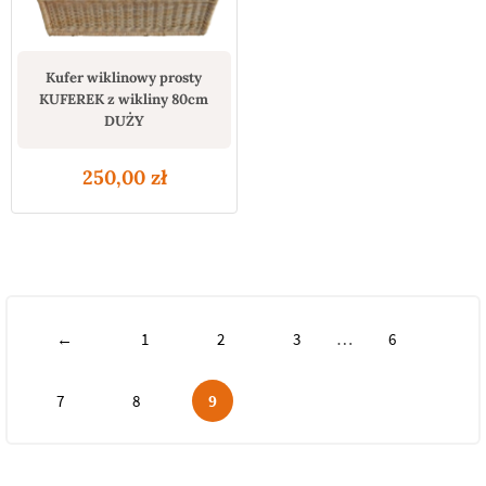
Kufer wiklinowy prosty
KUFEREK z wikliny 80cm
DUŻY
250,00
zł
…
←
1
2
3
6
7
8
9