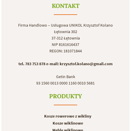
KONTAKT
Firma Handlowo – Usługowa UNIKOL Krzysztof Kolano
Łętownia 302
37-312 Łętownia
NIP 8161616437
REGON: 181071844
tel. 783 753 878
e-mail: krzysztof.kolano@gmail.com
Getin Bank
93 1560 0013 0000 1160 0010 5681
PRODUKTY
Kosze rowerowe z wikliny
Kosze wiklinowe
Meble wiklinowe