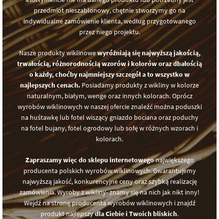
przedmiot nieszablonowy, chętnie stworzymy go na
indywidualne zamówienie klienta, według przygotowanego
przez niego projektu.
Nasze produkty wiklinowe
wyróżniają się najwyższą jakością,
trwałością, różnorodnością wzorów i kolorów oraz dbałością
o każdy, choćby najmniejszy szczegół a to wszystko w
najlepszych cenach.
Posiadamy produkty z wikliny w kolorze
naturalnym, białym, wenge oraz innych kolorach. Oprócz
wyrobów wiklinowych w naszej ofercie znaleźć można poduszki
na huśtawkę lub fotel wiszący gniazdo bociana oraz poduchy
na fotel bujany, fotel ogrodowy lub sofę w różnych wzorach i
kolorach.
Zapraszamy więc do sklepu internetowego
największego
producenta polskich wyrobów wiklinowych. Gwarantujemy
najwyższą jakość, konkurencyjne ceny oraz szybką realizację
zamówienia. Wyroby z wikliny- znamy się na nich jak nikt inny!
Wejdź na stronę producenta wyrobów wiklinowych i znajdź
produkt najlepszy
dla Ciebie i Twoich bliskich
.