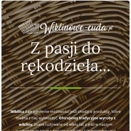
Z pasji do
rękodzieła...
Wiklina
daje ogromne możliwości jeśli chodzi o produkty, które
można z niej wytworzyć.
Oferujemy tradycyjne wyroby z
wikliny
, znane i używane od wielu lat a jeśli w naszym
asortymencie nie ma danego produktu lub potrzebny jest