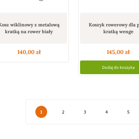
Kosz wiklinowy z metalową
Koszyk rowerowy dla p
kratką na rower biały
kratką wenge
140,00
zł
145,00
zł
Dodaj do koszyka
1
2
3
4
5