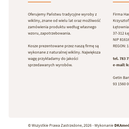
Oferujemy Państwu tradycyjne wyroby z
Firma Ha
wikliny, znane od wielu lat oraz możliwość
Krzyszto
zamówienia produktu według własnego
Łętownia
wzoru, zapotrzebowania.
37-312 Ł
NIP 8161
Kosze prezentowane przez naszą firmę są
REGON: 1
wykonane z naturalnej wikliny. Największa
wagę przykładamy do jakości
tel. 783 
sprzedawanych wyrobów.
e-mail: 
Getin Ba
93 1560 
© Wszystkie Prawa Zastrzeżone, 2026 - Wykonanie
DKAmed