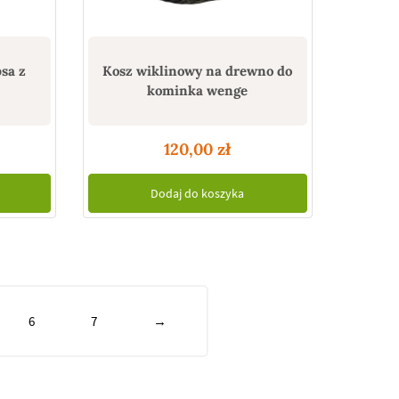
sa z
Kosz wiklinowy na drewno do
kominka wenge
120,00
zł
Dodaj do koszyka
6
7
→