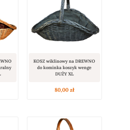
REWNO
KOSZ wiklinowy na DREWNO
uralny
do kominka koszyk wenge
L
DUŻY XL
80,00
zł