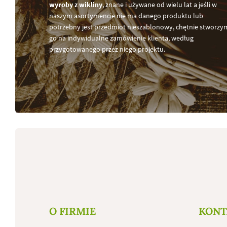
wyroby z wikliny
, znane i używane od wielu lat a jeśli w
naszym asortymencie nie ma danego produktu lub
potrzebny jest przedmiot nieszablonowy, chętnie stworzy
go na indywidualne zamówienie klienta, według
przygotowanego przez niego projektu.
O FIRMIE
KONT