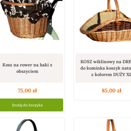
KOSZ wiklinowy na D
Kosz na rower na haki z
do kominka koszyk nat
obszyciem
z kolorem DUŻY X
75,00
zł
85,00
zł
Dodaj do koszyka