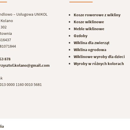
ndlowo – Usługowa UNIKOL
Kosze rowerowe z wikliny
f Kolano
Kosze wiklinowe
 302
Meble wiklinowe
ętownia
Ozdoby
616437
Wiklina dla zwierząt
81071844
Wiklina ogrodowa
Wiklinowe wyroby dla dzieci
753 878
Wyroby w różnych kolorach
krzysztof.kolano@gmail.com
nk
0013 0000 1160 0010 5681
ia