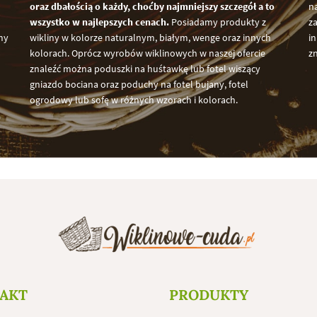
oraz dbałością o każdy, choćby najmniejszy szczegół a to
na
wszystko w najlepszych cenach.
Posiadamy produkty z
za
my
wikliny w kolorze naturalnym, białym, wenge oraz innych
i
kolorach. Oprócz wyrobów wiklinowych w naszej ofercie
z
znaleźć można poduszki na huśtawkę lub fotel wiszący
gniazdo bociana oraz poduchy na fotel bujany, fotel
ogrodowy lub sofę w różnych wzorach i kolorach.
AKT
PRODUKTY