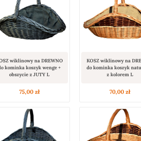
OSZ wiklinowy na DREWNO
KOSZ wiklinowy na D
do kominka koszyk wenge +
do kominka koszyk nat
obszycie z JUTY L
z kolorem L
75,00
zł
70,00
zł