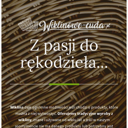
Z pasji do
rękodzieła...
Wiklina
daje ogromne możliwości jeśli chodzi o produkty, które
można z niej wytworzyć.
Oferujemy tradycyjne wyroby z
wikliny
, znane i używane od wielu lat a jeśli w naszym
asortymencie nie ma danego produktu lub potrzebny jest