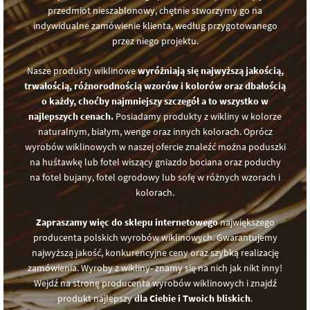
przedmiot nieszablonowy, chętnie stworzymy go na
indywidualne zamówienie klienta, według przygotowanego
przez niego projektu.
Nasze produkty wiklinowe
wyróżniają się najwyższą jakością,
trwałością, różnorodnością wzorów i kolorów oraz dbałością
o każdy, choćby najmniejszy szczegół a to wszystko w
najlepszych cenach.
Posiadamy produkty z wikliny w kolorze
naturalnym, białym, wenge oraz innych kolorach. Oprócz
wyrobów wiklinowych w naszej ofercie znaleźć można poduszki
na huśtawkę lub fotel wiszący gniazdo bociana oraz poduchy
na fotel bujany, fotel ogrodowy lub sofę w różnych wzorach i
kolorach.
Zapraszamy więc do sklepu internetowego
największego
producenta polskich wyrobów wiklinowych. Gwarantujemy
najwyższą jakość, konkurencyjne ceny oraz szybką realizację
zamówienia. Wyroby z wikliny- znamy się na nich jak nikt inny!
Wejdź na stronę producenta wyrobów wiklinowych i znajdź
produkt najlepszy
dla Ciebie i Twoich bliskich
.