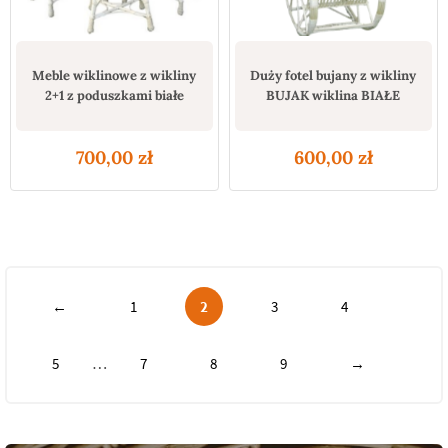
Meble wiklinowe z wikliny
Duży fotel bujany z wikliny
2+1 z poduszkami białe
BUJAK wiklina BIAŁE
700,00
zł
600,00
zł
←
1
2
3
4
…
5
7
8
9
→