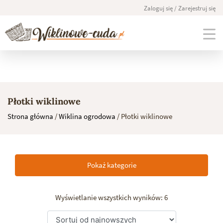
Zaloguj się / Zarejestruj się
Skip
to
Płotki wiklinowe
content
Strona główna
/
Wiklina ogrodowa
/ Płotki wiklinowe
Pokaż kategorie
Wyświetlanie wszystkich wyników: 6