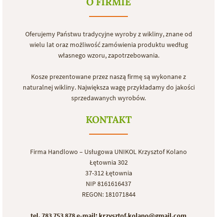
O FIRMIE
Oferujemy Państwu tradycyjne wyroby z wikliny, znane od
wielu lat oraz możliwość zamówienia produktu według
własnego wzoru, zapotrzebowania.
Kosze prezentowane przez naszą firmę są wykonane z
naturalnej wikliny. Największa wagę przykładamy do jakości
sprzedawanych wyrobów.
KONTAKT
Firma Handlowo – Usługowa UNIKOL Krzysztof Kolano
Łętownia 302
37-312 Łętownia
NIP 8161616437
REGON: 181071844
tel. 783 753 878
e-mail: krzysztof.kolano@gmail.com