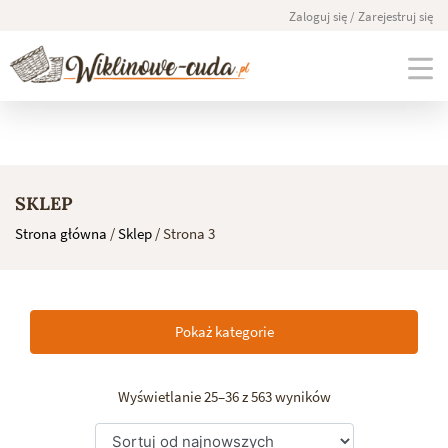
Zaloguj się / Zarejestruj się
Skip
to
SKLEP
content
Strona główna
/
Sklep
/ Strona 3
Pokaż kategorie
Wyświetlanie 25–36 z 563 wyników