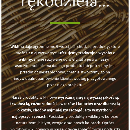
rękodzieła...
Wiklina
daje ogromne możliwości jeśli chodzi o produkty, które
można z niej wytworzyć.
Oferujemy tradycyjne wyroby z
wikliny
, znane i używane od wielu lat a jeśli w naszym
asortymencie nie ma danego produktu lub potrzebny jest
przedmiot nieszablonowy, chętnie stworzymy go na
indywidualne zamówienie klienta, według przygotowanego
przez niego projektu.
Nasze produkty wiklinowe
wyróżniają się najwyższą jakością,
trwałością, różnorodnością wzorów i kolorów oraz dbałością
o każdy, choćby najmniejszy szczegół a to wszystko w
najlepszych cenach.
Posiadamy produkty z wikliny w kolorze
naturalnym, białym, wenge oraz innych kolorach. Oprócz
wyrobów wiklinowych w naszej ofercie znaleźć można poduszki