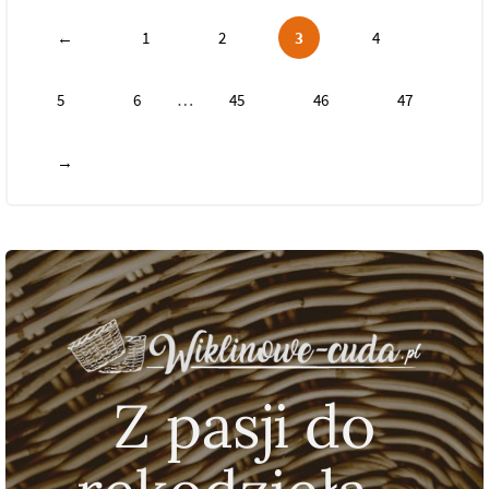
←
1
2
3
4
…
5
6
45
46
47
→
Z pasji do