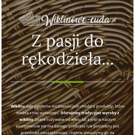
Z pasji do
rękodzieła...
Wiklina
daje ogromne możliwości jeśli chodzi o produkty, które
można z niej wytworzyć.
Oferujemy tradycyjne wyroby z
wikliny
, znane i używane od wielu lat a jeśli w naszym
asortymencie nie ma danego produktu lub potrzebny jest
przedmiot nieszablonowy, chętnie stworzymy go na