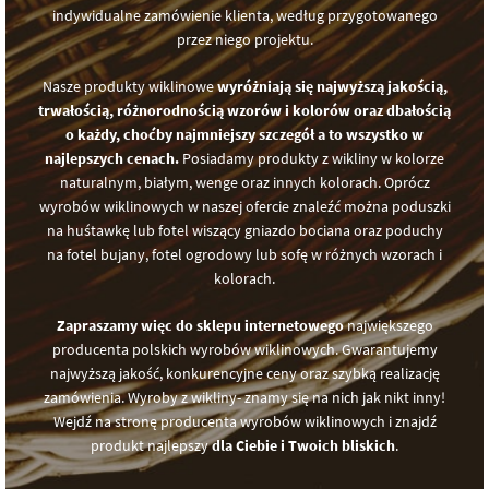
indywidualne zamówienie klienta, według przygotowanego
przez niego projektu.
Nasze produkty wiklinowe
wyróżniają się najwyższą jakością,
trwałością, różnorodnością wzorów i kolorów oraz dbałością
o każdy, choćby najmniejszy szczegół a to wszystko w
najlepszych cenach.
Posiadamy produkty z wikliny w kolorze
naturalnym, białym, wenge oraz innych kolorach. Oprócz
wyrobów wiklinowych w naszej ofercie znaleźć można poduszki
na huśtawkę lub fotel wiszący gniazdo bociana oraz poduchy
na fotel bujany, fotel ogrodowy lub sofę w różnych wzorach i
kolorach.
Zapraszamy więc do sklepu internetowego
największego
producenta polskich wyrobów wiklinowych. Gwarantujemy
najwyższą jakość, konkurencyjne ceny oraz szybką realizację
zamówienia. Wyroby z wikliny- znamy się na nich jak nikt inny!
Wejdź na stronę producenta wyrobów wiklinowych i znajdź
produkt najlepszy
dla Ciebie i Twoich bliskich
.