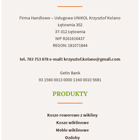
Firma Handlowo – Usługowa UNIKOL Krzysztof Kolano
Łętownia 302
37-312 Łętownia
NIP 8161616437
REGON: 181071844
tel. 783 753 878
e-mail: krzysztof.kolano@gmail.com
Getin Bank
93 1560 0013 0000 1160 0010 5681
PRODUKTY
Kosze rowerowe z wikliny
Kosze wiklinowe
Meble wiklinowe
Ozdoby