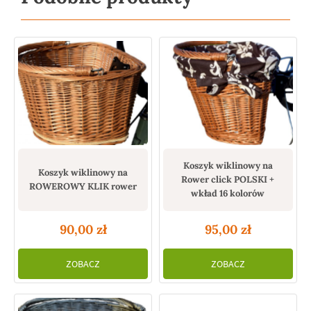
Koszyk wiklinowy na
Koszyk wiklinowy na
Rower click POLSKI +
ROWEROWY KLIK rower
wkład 16 kolorów
90,00
zł
95,00
zł
ZOBACZ
ZOBACZ