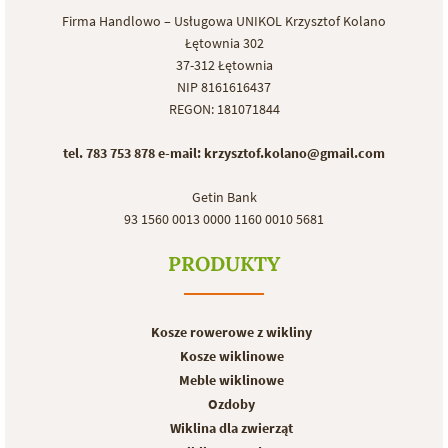
Firma Handlowo – Usługowa UNIKOL Krzysztof Kolano
Łętownia 302
37-312 Łętownia
NIP 8161616437
REGON: 181071844
tel. 783 753 878
e-mail: krzysztof.kolano@gmail.com
Getin Bank
93 1560 0013 0000 1160 0010 5681
PRODUKTY
Kosze rowerowe z wikliny
Kosze wiklinowe
Meble wiklinowe
Ozdoby
Wiklina dla zwierząt