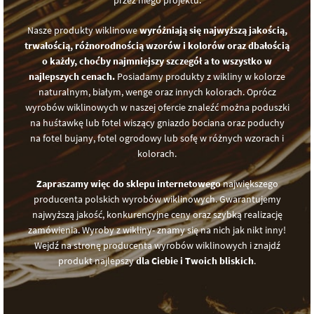
Nasze produkty wiklinowe
wyróżniają się najwyższą jakością,
trwałością, różnorodnością wzorów i kolorów oraz dbałością
o każdy, choćby najmniejszy szczegół a to wszystko w
najlepszych cenach.
Posiadamy produkty z wikliny w kolorze
naturalnym, białym, wenge oraz innych kolorach. Oprócz
wyrobów wiklinowych w naszej ofercie znaleźć można poduszki
na huśtawkę lub fotel wiszący gniazdo bociana oraz poduchy
na fotel bujany, fotel ogrodowy lub sofę w różnych wzorach i
kolorach.
Zapraszamy więc do sklepu internetowego
największego
producenta polskich wyrobów wiklinowych. Gwarantujemy
najwyższą jakość, konkurencyjne ceny oraz szybką realizację
zamówienia. Wyroby z wikliny- znamy się na nich jak nikt inny!
Wejdź na stronę producenta wyrobów wiklinowych i znajdź
produkt najlepszy
dla Ciebie i Twoich bliskich
.