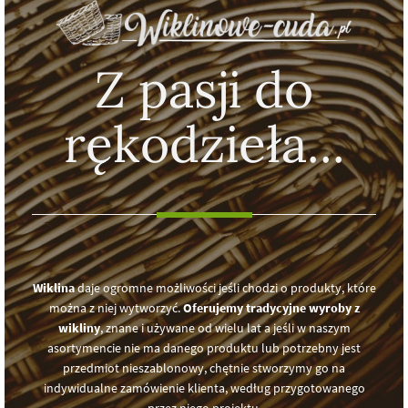
Z pasji do
rękodzieła...
Wiklina
daje ogromne możliwości jeśli chodzi o produkty, które
można z niej wytworzyć.
Oferujemy tradycyjne wyroby z
wikliny
, znane i używane od wielu lat a jeśli w naszym
asortymencie nie ma danego produktu lub potrzebny jest
przedmiot nieszablonowy, chętnie stworzymy go na
indywidualne zamówienie klienta, według przygotowanego
przez niego projektu.