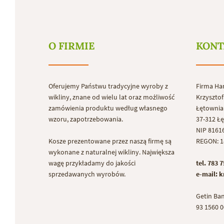
O FIRMIE
KONT
Oferujemy Państwu tradycyjne wyroby z
Firma Ha
wikliny, znane od wielu lat oraz możliwość
Krzyszto
zamówienia produktu według własnego
Łętownia
wzoru, zapotrzebowania.
37-312 Ł
NIP 8161
Kosze prezentowane przez naszą firmę są
REGON: 1
wykonane z naturalnej wikliny. Największa
wagę przykładamy do jakości
tel. 783 
sprzedawanych wyrobów.
e-mail: 
Getin Ba
93 1560 