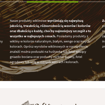
Nasze produkty wiklinowe
wyróżniają się najwyższą
Z
jakością, trwałością, różnorodnością wzorów i kolorów
p
oraz dbałością o każdy, choćby najmniejszy szczegół a to
na
wszystko w najlepszych cenach.
Posiadamy produkty z
za
my
wikliny w kolorze naturalnym, białym, wenge oraz innych
i
kolorach. Oprócz wyrobów wiklinowych w naszej ofercie
z
znaleźć można poduszki na huśtawkę lub fotel wiszący
gniazdo bociana oraz poduchy na fotel bujany, fotel
ogrodowy lub sofę w różnych wzorach i kolorach.