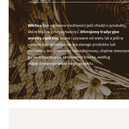
Wiklina
daje ogromne możliwości jeśli chodzi o produkty,
które można z niej wytworzyć.
Oferujemy tradycyjne
wyroby z wikliny
, znane i używane od wielu lat a jeśli w
naszym asortymencie nie ma danego produktu lub
potrzebny jest przedmiot nieszablonowy, chętnie stworzy
go na indywidualne zamówienie klienta, według
przygotowanego przez niego projektu.