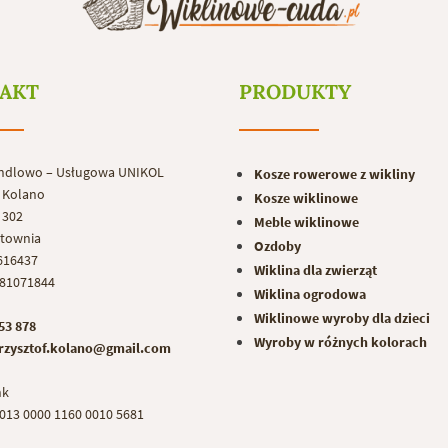
AKT
PRODUKTY
ndlowo – Usługowa UNIKOL
Kosze rowerowe z wikliny
f Kolano
Kosze wiklinowe
 302
Meble wiklinowe
ętownia
Ozdoby
616437
Wiklina dla zwierząt
81071844
Wiklina ogrodowa
Wiklinowe wyroby dla dzieci
753 878
Wyroby w różnych kolorach
krzysztof.kolano@gmail.com
nk
0013 0000 1160 0010 5681