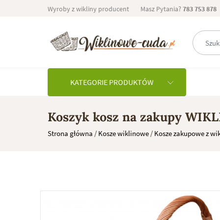
Skip
Wyroby z wikliny producent
Masz Pytania?
783 753 878
to
content
KATEGORIE PRODUKTÓW
Koszyk kosz na zakupy WIKL
Strona główna
/
Kosze wiklinowe
/
Kosze zakupowe z wik