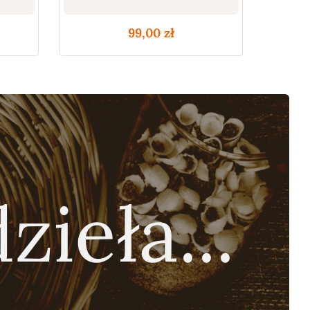
99,00
zł
zieła...