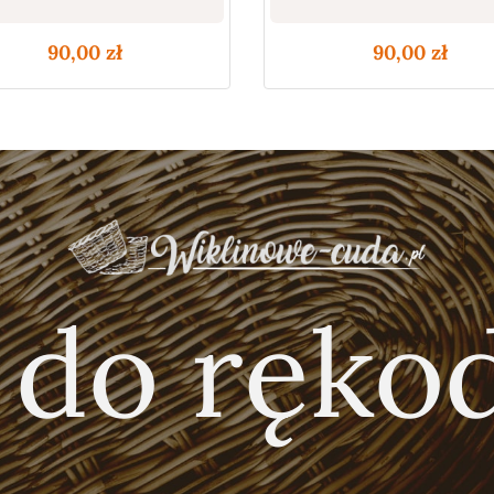
90,00
zł
90,00
zł
 do rękod