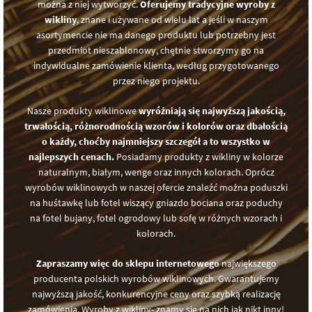
można z niej wytworzyć.
Oferujemy tradycyjne wyroby z
wikliny
, znane i używane od wielu lat a jeśli w naszym
asortymencie nie ma danego produktu lub potrzebny jest
przedmiot nieszablonowy, chętnie stworzymy go na
indywidualne zamówienie klienta, według przygotowanego
przez niego projektu.
Nasze produkty wiklinowe
wyróżniają się najwyższą jakością,
trwałością, różnorodnością wzorów i kolorów oraz dbałością
o każdy, choćby najmniejszy szczegół a to wszystko w
najlepszych cenach.
Posiadamy produkty z wikliny w kolorze
naturalnym, białym, wenge oraz innych kolorach. Oprócz
wyrobów wiklinowych w naszej ofercie znaleźć można poduszki
na huśtawkę lub fotel wiszący gniazdo bociana oraz poduchy
na fotel bujany, fotel ogrodowy lub sofę w różnych wzorach i
kolorach.
Zapraszamy więc do sklepu internetowego
największego
producenta polskich wyrobów wiklinowych. Gwarantujemy
najwyższą jakość, konkurencyjne ceny oraz szybką realizację
zamówienia. Wyroby z wikliny- znamy się na nich jak nikt inny!