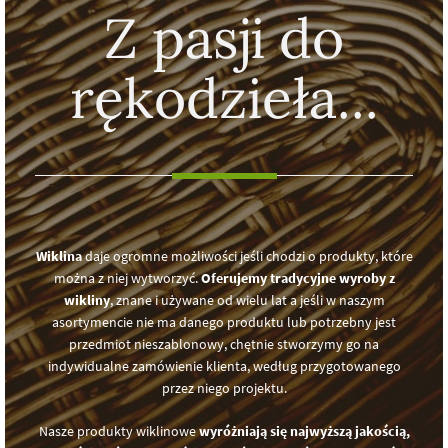
Z pasji do
rękodzieła...
Wiklina
daje ogromne możliwości jeśli chodzi o produkty, które
można z niej wytworzyć.
Oferujemy tradycyjne wyroby z
wikliny
, znane i używane od wielu lat a jeśli w naszym
asortymencie nie ma danego produktu lub potrzebny jest
przedmiot nieszablonowy, chętnie stworzymy go na
indywidualne zamówienie klienta, według przygotowanego
przez niego projektu.
Nasze produkty wiklinowe
wyróżniają się najwyższą jakością,