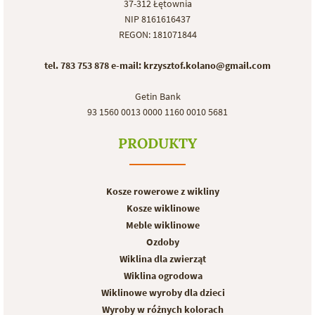
37-312 Łętownia
NIP 8161616437
REGON: 181071844
tel. 783 753 878
e-mail: krzysztof.kolano@gmail.com
Getin Bank
93 1560 0013 0000 1160 0010 5681
PRODUKTY
Kosze rowerowe z wikliny
Kosze wiklinowe
Meble wiklinowe
Ozdoby
Wiklina dla zwierząt
Wiklina ogrodowa
Wiklinowe wyroby dla dzieci
Wyroby w różnych kolorach