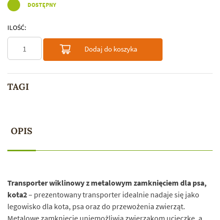
DOSTĘPNY
ILOŚĆ:
ilość
Dodaj do koszyka
Budka
wiklinowa
+
TAGI
poduszka
w
kolorze
czarnym
OPIS
Transporter wiklinowy z metalowym zamknięciem dla psa,
kota2
– prezentowany transporter idealnie nadaje się jako
legowisko dla kota, psa oraz do przewożenia zwierząt.
Metalowe zamknięcie uniemożliwia zwierzakom ucieczkę, a