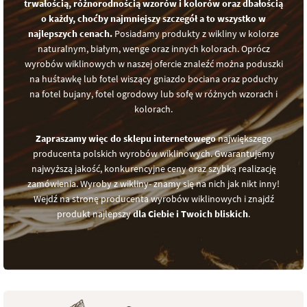
trwałością, różnorodnością wzorów i kolorów oraz dbałością
o każdy, choćby najmniejszy szczegół a to wszystko w
najlepszych cenach.
Posiadamy produkty z wikliny w kolorze
naturalnym, białym, wenge oraz innych kolorach. Oprócz
wyrobów wiklinowych w naszej ofercie znaleźć można poduszki
na huśtawkę lub fotel wiszący gniazdo bociana oraz poduchy
na fotel bujany, fotel ogrodowy lub sofę w różnych wzorach i
kolorach.
Zapraszamy więc do sklepu internetowego
największego
producenta polskich wyrobów wiklinowych. Gwarantujemy
najwyższą jakość, konkurencyjne ceny oraz szybką realizację
zamówienia. Wyroby z wikliny- znamy się na nich jak nikt inny!
Wejdź na stronę producenta wyrobów wiklinowych i znajdź
produkt najlepszy
dla Ciebie i Twoich bliskich
.